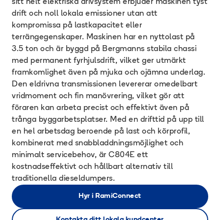
sitt helt elektriska drivsystem erbjuder maskinen tyst
drift och noll lokala emissioner utan att
kompromissa på lastkapacitet eller
terrängegenskaper. Maskinen har en nyttolast på
3.5 ton och är byggd på Bergmanns stabila chassi
med permanent fyrhjulsdrift, vilket ger utmärkt
framkomlighet även på mjuka och ojämna underlag.
Den eldrivna transmissionen levererar omedelbart
vridmoment och fin manövrering, vilket gör att
föraren kan arbeta precist och effektivt även på
trånga byggarbetsplatser. Med en drifttid på upp till
en hel arbetsdag beroende på last och körprofil,
kombinerat med snabbladdningsmöjlighet och
minimalt servicebehov, är C804E ett
kostnadseffektivt och hållbart alternativ till
traditionella dieseldumpers.
Hyr i RamiConnect
Kontakta ditt lokala kundcenter