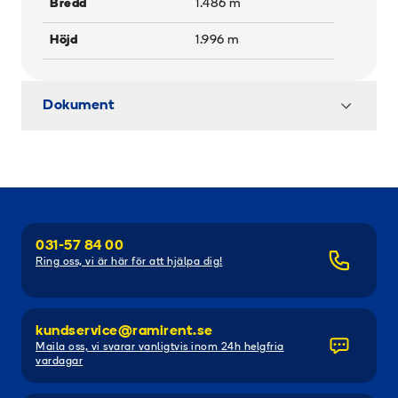
Bredd
1.486
m
Höjd
1.996
m
Dokument
031-57 84 00
Ring oss, vi är här för att hjälpa dig!
kundservice@ramirent.se
Maila oss, vi svarar vanligtvis inom 24h helgfria
vardagar