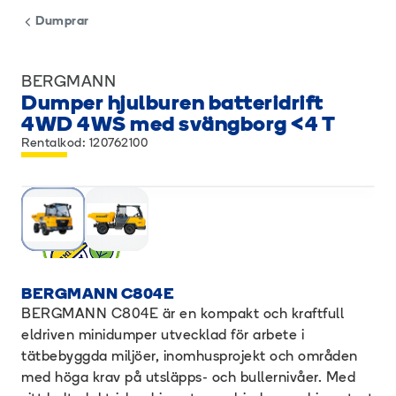
Dumprar
BERGMANN
Dumper hjulburen batteridrift
4WD 4WS med svängborg <4 T
Rentalkod: 120762100
BERGMANN C804E
BERGMANN C804E är en kompakt och kraftfull
eldriven minidumper utvecklad för arbete i
tätbebyggda miljöer, inomhusprojekt och områden
med höga krav på utsläpps- och bullernivåer. Med