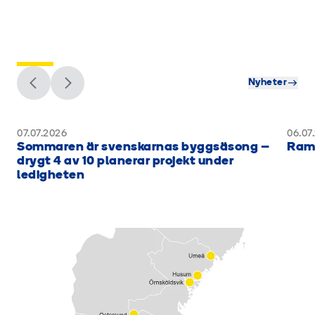
Senaste nyheterna
Nyheter
07.07.2026
06.07
Sommaren är svenskarnas byggsäsong –
Rami
drygt 4 av 10 planerar projekt under
ledigheten