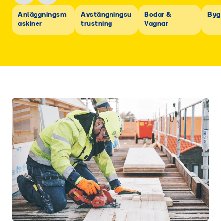
Anläggningsm
Avstängningsu
Bodar &
Byg
askiner
trustning
Vagnar