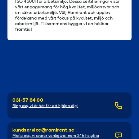
ISO 45001 för arbetsmiljö. Dessa certifieringar visar
vårt engagemang för hög kvalitet, miljöansvar och
en säker arbetsmiljö. Välj Ramirent och upplev
fördelarna med vårt fokus på kvalitet, miljö och
arbetsmiljö. Tillsammans bygger vi en hållbar
framtid!
031-57 84 00
Ring oss, vi är här för att hjälpa dig!
kundservice@ramirent.se
Maila oss, vi svarar vanligtvis inom 24h helgfria