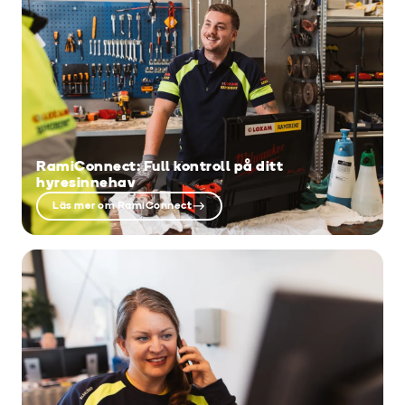
RamiConnect: Full kontroll på ditt
hyresinnehav
Läs mer om RamiConnect