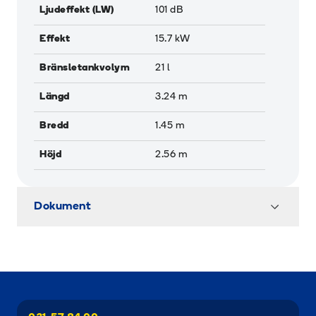
Ljudeffekt (LW)
101
dB
Effekt
15.7
kW
Bränsletankvolym
21
l
Längd
3.24
m
Bredd
1.45
m
Höjd
2.56
m
Dokument