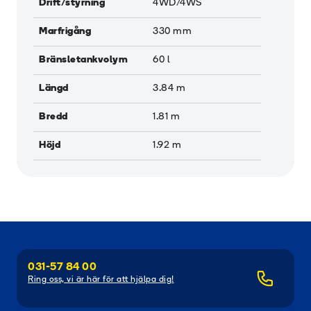
Drift/styrning
4WD/4WS
Marfrigång
330
mm
Bränsletankvolym
60
l
Längd
3.84
m
Bredd
1.81
m
Höjd
1.92
m
031-57 84 00
Ring oss, vi är här för att hjälpa dig!