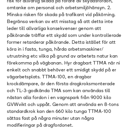
risk för allvarlig skada på förare av skyddsfordon,
omtanke om personal och arbetsmiljöhänsyn. 2.
Minska risken för skada på trafikant vid påkörning.
Begränsa verkan av ett misstag så att detta inte
leder till allvarliga konsekvenser genom att
påkörande träffar ett skydd som under kontrollerade
former retarderar påkörande. Detta istället för att
köra in i fasta, tunga, hårda arbetsmaskiner/
utrustning etc vilka på grund av arbetets natur kan
förekomma på vägbanan. Hyr dragbart TTMA när ni
enkelt och snabbt behöver ett smidigt skydd på er
vägarbetsplats. TTMA-100, en dragbar
krockdämpare, är den första dragkroksmonterade
och TL-3-godkända TMA som kan användas till
nästan alla fordon i en vagnspark från 9000 kilo
GVWvikt och uppåt. Genom att använda en 8-tons
standardkrok kan den 660 kilo tunga TTMA-100
sättas fast på några minuter utan några
modifieringar på dragfordonet.