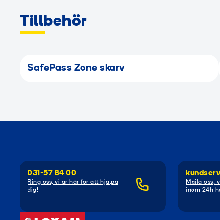
Tillbehör
SafePass Zone skarv
031-57 84 00
kundserv
Ring oss, vi är här för att hjälpa
Maila oss, v
dig!
inom 24h he