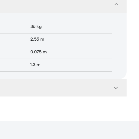
36
kg
2.55
m
0.075
m
1.3
m