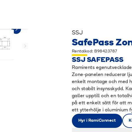
SSJ
SafePass Zon
Rentalkod: B98423787
SSJ SAFEPASS
Ramirents egenutvecklade i
Zone-panelen reducerar lju
enkelt montage och med hj
och stabilt insynsskydd. Ka
galler upptill och en tot
på ett enkelt sätt för att m
ett ytterhölje i aluminium f
Hyr i RamiConnect
K