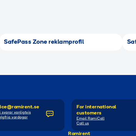
SafePass Zone reklamprofil
Sa
ice@ramirent.se
For international
i svarar vanligtvis
customers
lgfria vardagar
Email RamiCall
Call us
Ramirent