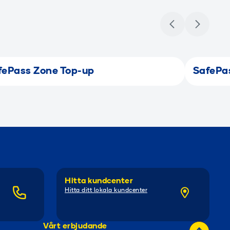
fePass Zone Top-up
SafePas
Hitta kundcenter
Hitta ditt lokala kundcenter
Vårt erbjudande