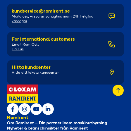
kundservice@ramirent.se
Maila oss, vi svarar vanligtvis inom 24h helgfria
vardagar
For international customers
Email RamiCall
Call us
Hitta kundcenter
Hitta ditt lokala kundcenter
Ramirent
Om Ramirent – Din partner inom maskinuthyrning
Nyheter & branschinsikter från Ramirent