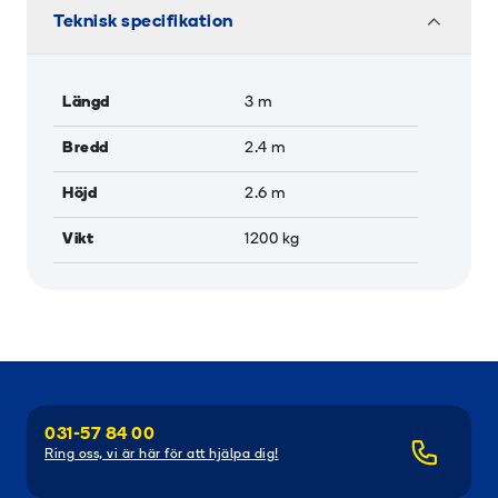
Teknisk specifikation
Längd
3
m
Bredd
2.4
m
Höjd
2.6
m
Vikt
1200
kg
031-57 84 00
Ring oss, vi är här för att hjälpa dig!