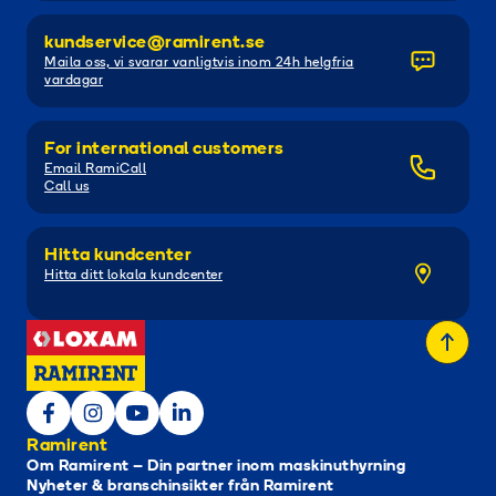
kundservice@ramirent.se
Maila oss, vi svarar vanligtvis inom 24h helgfria
vardagar
For international customers
Email RamiCall
Call us
Hitta kundcenter
Hitta ditt lokala kundcenter
Ramirent
Om Ramirent – Din partner inom maskinuthyrning
Nyheter & branschinsikter från Ramirent