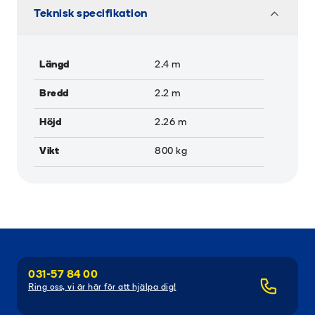
Teknisk specifikation
Längd
2.4
m
Bredd
2.2
m
Höjd
2.26
m
Vikt
800
kg
031-57 84 00
Ring oss, vi är här för att hjälpa dig!