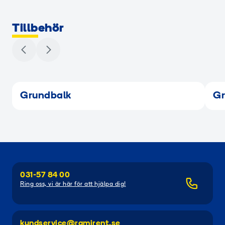
Tillbehör
Grundbalk
Gr
031-57 84 00
Ring oss, vi är här för att hjälpa dig!
kundservice@ramirent.se