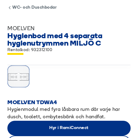
WC- och Duschbodar
MOELVEN
Hygienbod med 4 separata
hygienutrymmen MILJÖ C
Rentalkod: 932312100
MOELVEN TDWA4
Hygienmodul med fyra låsbara rum där varje har
dusch, toalett, ombytesbänk och handfat.
Hyr i RamiConnect