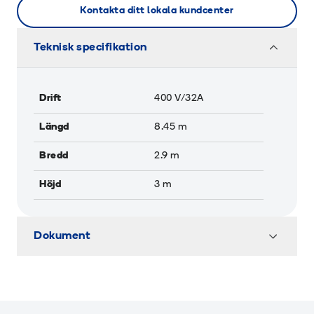
Kontakta ditt lokala kundcenter
Teknisk specifikation
Drift
400 V/32A
Längd
8.45
m
Bredd
2.9
m
Höjd
3
m
Dokument