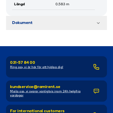
Längd
0.583
m
Dokument
031-57 84 00
Ring oss, vi är här för att hjälpa dig!
kundservice@ramirent.se
Maila oss, vi svarar vanligtvis inom 24h helgfria
vardagar
For international customers