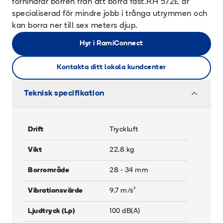
förhindrar borren från att borra fast.RH 572E är
specialiserad för mindre jobb i trånga utrymmen och
kan borra ner till sex meters djup.
Hyr i RamiConnect
Kontakta ditt lokala kundcenter
Teknisk specifikation
Drift
Tryckluft
Vikt
22.8
kg
Borrområde
28 - 34
mm
Vibrationsvärde
9.7
m/s²
Ljudtryck (Lp)
100
dB(A)