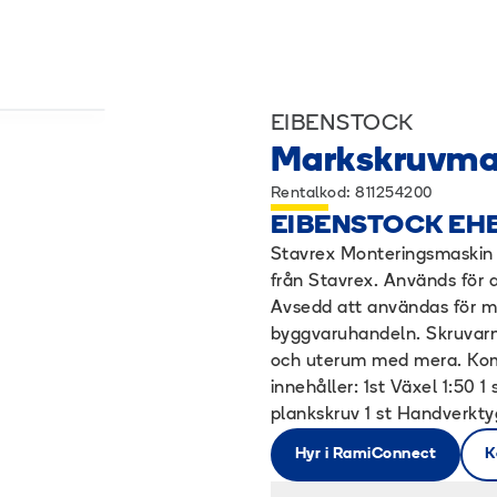
EIBENSTOCK
Markskruvmas
Rentalkod: 811254200
EIBENSTOCK EHB
Stavrex Monteringsmaskin 
från Stavrex. Används för
Avsedd att användas för m
byggvaruhandeln. Skruvarna
och uterum med mera. Kom
innehåller: 1st Växel 1:50 1
plankskruv 1 st Handverktyg
Hyr i RamiConnect
K