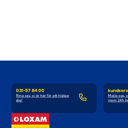
031-57 84 00
kundserv
Ring oss, vi är här för att hjälpa
Maila oss, v
dig!
inom 24h he