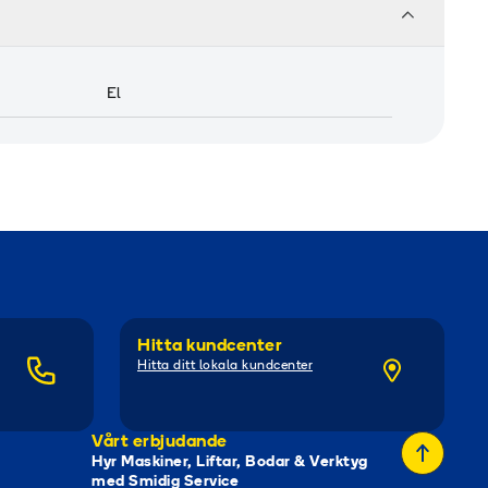
El
Hitta kundcenter
Hitta ditt lokala kundcenter
Vårt erbjudande
Hyr Maskiner, Liftar, Bodar & Verktyg
med Smidig Service