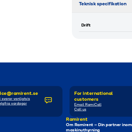
Teknisk specifikation
Drift
ice@ramirent.se
For international
i svarar vanligtvis
customers
lgfria vardagar
Email RamiCall
Call us
Ramirent
Om Ramirent – Din partner inom
maskinuthyrning