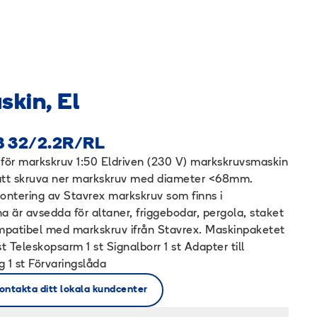
kin, El
 32/2.2R/RL
för markskruv 1:50 Eldriven (230 V) markskruvsmaskin
 att skruva ner markskruv med diameter <68mm.
ontering av Stavrex markskruv som finns i
 är avsedda för altaner, friggebodar, pergola, staket
patibel med markskruv ifrån Stavrex. Maskinpaketet
 st Teleskopsarm 1 st Signalborr 1 st Adapter till
 1 st Förvaringslåda
ontakta ditt lokala kundcenter