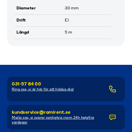
Diameter
30
mm
Drift
El
Längd
5
m
031-57 84 00
Ring oss, vi är här för att hjälpa dig!
kundservice@ramirent.se
Maila oss, vi svarar vanligtvis inom 24h helgfria
vardagar