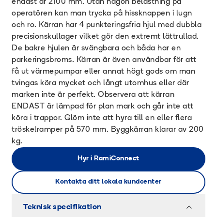
endast är 2100 mm. Utan någon belastning på
operatören kan man trycka på hissknappen i lugn
och ro. Kärran har 4 punkteringsfria hjul med dubbla
precisionskullager vilket gör den extremt lättrullad.
De bakre hjulen är svängbara och båda har en
parkeringsbroms. Kärran är även användbar för att
få ut värmepumpar eller annat högt gods om man
tvingas köra mycket och långt utomhus eller där
marken inte är perfekt. Observera att kärran
ENDAST är lämpad för plan mark och går inte att
köra i trappor. Glöm inte att hyra till en eller flera
tröskelramper på 570 mm. Byggkärran klarar av 200
kg.
Hyr i RamiConnect
Kontakta ditt lokala kundcenter
Teknisk specifikation