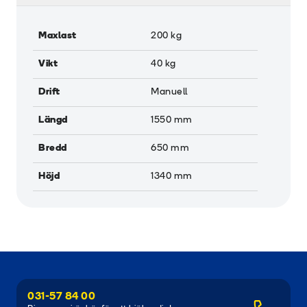
Maxlast
200
kg
Vikt
40
kg
Drift
Manuell
Längd
1550
mm
Bredd
650
mm
Höjd
1340
mm
031-57 84 00