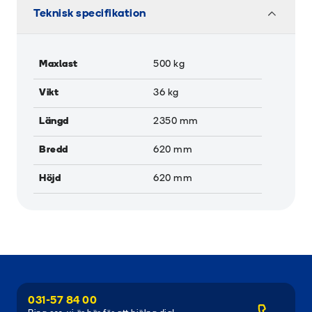
Teknisk specifikation
Maxlast
500
kg
Vikt
36
kg
Längd
2350
mm
Bredd
620
mm
Höjd
620
mm
031-57 84 00