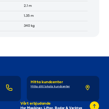
2.1
m
1.35
m
340
kg
Hitta kundcenter
Hitta ditt lokala kundcenter
Vårt erbjudande
Hyr Maskiner, Liftar, Bodar & Verktyg