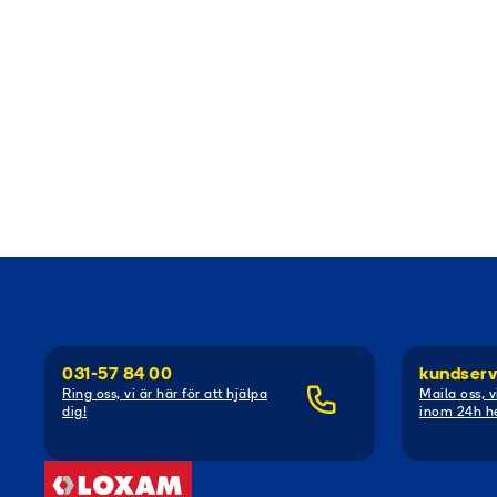
031-57 84 00
kundserv
Ring oss, vi är här för att hjälpa
Maila oss, v
dig!
inom 24h he