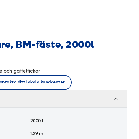
are, BM-fäste, 2000l
 och gaffelfickor
ontakta ditt lokala kundcenter
2000
l
1.29
m