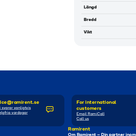
Längd
Bredd
Vikt
ice@ramirent.se
For international
i svarar vanligtvis
customers
lgfria vardagar
Email RamiCall
Call us
Ramirent
Om Ramirent – Din partner inom