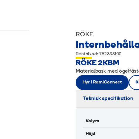
RÖKE
Internbehåll
Rentalkod: 752333100
RÖKE 2KBM
Materialbask med ögelfäste
Hyr i RamiConnect
K
Teknisk specifikation
Volym
Höjd