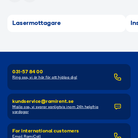
RAMIGREEN
Lasermottagare
In
031-57 84 00
Ring oss, vi är här för att hjälpa dig!
kundservice@ramirent.se
Maila oss, vi svarar vanligtvis inom 24h helgfria
vardagar
For international customers
Email RamiCall