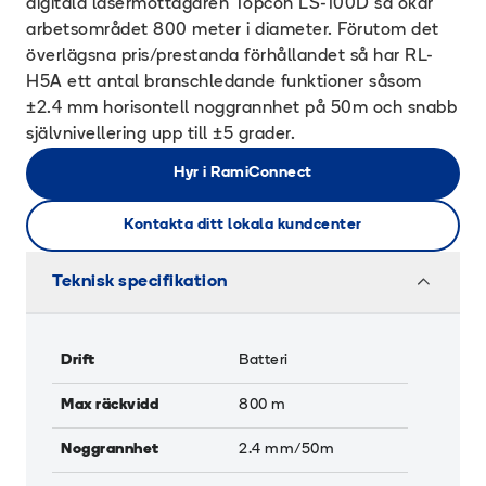
digitala lasermottagaren Topcon LS-100D så ökar
arbetsområdet 800 meter i diameter. Förutom det
överlägsna pris/prestanda förhållandet så har RL-
H5A ett antal branschledande funktioner såsom
±2.4 mm horisontell noggrannhet på 50m och snabb
självnivellering upp till ±5 grader.
Hyr i RamiConnect
Kontakta ditt lokala kundcenter
Teknisk specifikation
Drift
Batteri
Max räckvidd
800
m
Noggrannhet
2.4
mm/50m