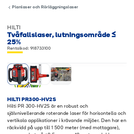
Planlaser och Rörläggningslaser
HILTI
Tvåfallslaser, lutningsområde ≤
25%
Rentalkod: 918733100
HILTI PR300-HV2S
Hilti PR 300-HV2S är en robust och
självnivellerande roterande laser för horisontella och
vertikala applikationer i krävande miljöer. Den har en
räckvidd på upp till 1 500 meter (med mottagare),