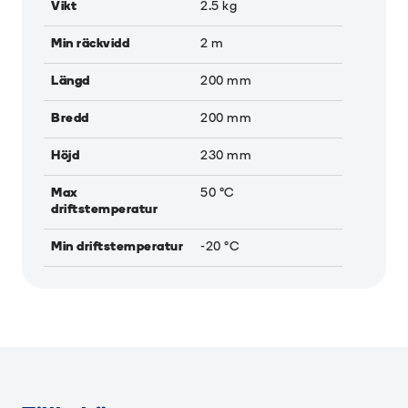
Vikt
2.5
kg
Min räckvidd
2
m
Längd
200
mm
Bredd
200
mm
Höjd
230
mm
Max
50
°C
driftstemperatur
Min driftstemperatur
-20
°C