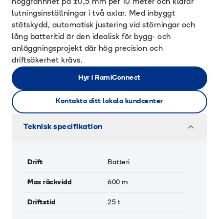
noggrannhet på ±0,5 mm per 10 meter och klarar
lutningsinställningar i två axlar. Med inbyggt
stötskydd, automatisk justering vid störningar och
lång batteritid är den idealisk för bygg- och
anläggningsprojekt där hög precision och
driftsäkerhet krävs.
Hyr i RamiConnect
Kontakta ditt lokala kundcenter
Teknisk specifikation
Drift
Batteri
Max räckvidd
600
m
Driftstid
25
t