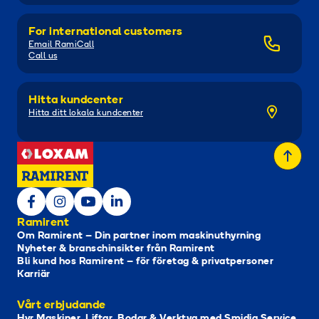
For international customers
Email RamiCall
Call us
Hitta kundcenter
Hitta ditt lokala kundcenter
Ramirent
Om Ramirent – Din partner inom maskinuthyrning
Nyheter & branschinsikter från Ramirent
Bli kund hos Ramirent – för företag & privatpersoner
Karriär
Vårt erbjudande
Hyr Maskiner, Liftar, Bodar & Verktyg med Smidig Service