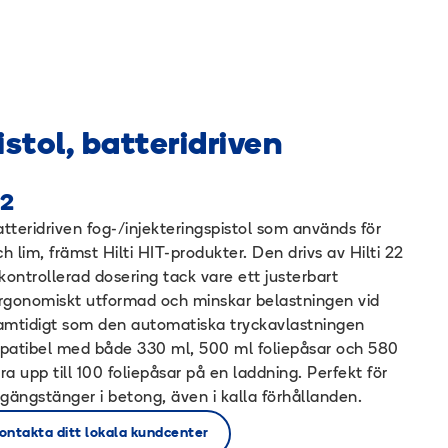
istol, batteridriven
22
tteridriven fog-/injekteringspistol som används för
 lim, främst Hilti HIT-produkter. Den drivs av Hilti 22
kontrollerad dosering tack vare ett justerbart
 ergonomiskt utformad och minskar belastningen vid
samtidigt som den automatiska tryckavlastningen
ompatibel med både 330 ml, 500 ml foliepåsar och 580
a upp till 100 foliepåsar på en laddning. Perfekt för
gängstänger i betong, även i kalla förhållanden.
ontakta ditt lokala kundcenter