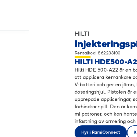
HILTI
Injekteringsp
Rentalkod: 862233100
HILTI HDE500-A
Hilti HDE 500-A22 är en ba
att applicera kemankare och
V-batteri och ger en jämn, 
doseringshjul. Pistolen är
upprepade appliceringar, 
förhindrar spill. Den är k
ml patroner, och kan hanter
infästning av armering och 
Hyr i RamiConnect
K