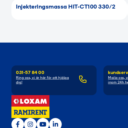
Injekteringsmassa HIT-CT100 330/2
031-57 84 00
kundserv
Ring oss, vi är här för att hjälpa
Maila oss, v
dig!
inom 24h he