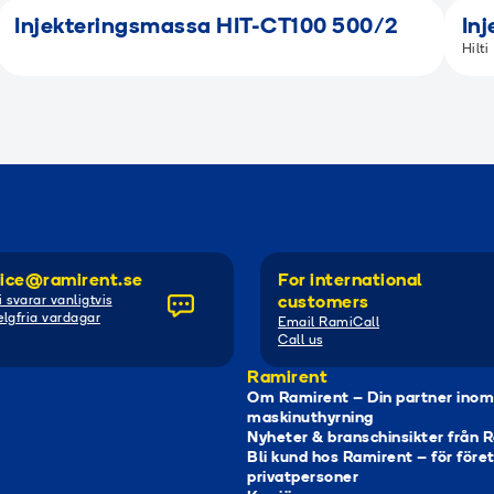
Injekteringsmassa HIT-CT100 500/2
In
Hilti
ice@ramirent.se
For international
i svarar vanligtvis
customers
lgfria vardagar
Email RamiCall
Call us
Ramirent
Om Ramirent – Din partner inom
maskinuthyrning
Nyheter & branschinsikter från 
Bli kund hos Ramirent – för före
privatpersoner