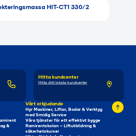
jekteringsmassa HIT-CT1 330/2
Hitta kundcenter
Hitta ditt lokala kundcenter
Vårt erbjudande
Hyr Maskiner, Liftar, Bodar & Verktyg
med Smidig Service
Ramirent
Våra tjänster för ett effektivt bygge
tag &
Ramirentskolan – Liftutbildning &
säkerhetskurser