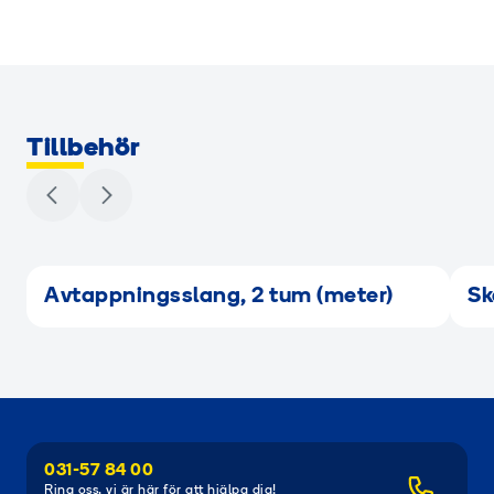
Tillbehör
Avtappningsslang, 2 tum (meter)
Sk
031-57 84 00
Ring oss, vi är här för att hjälpa dig!