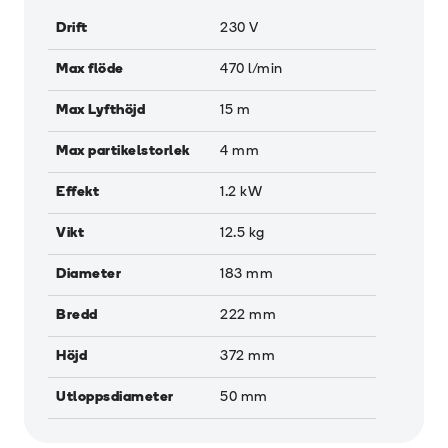
Drift
230 V
Max flöde
470
l/min
Max Lyfthöjd
15
m
Max partikelstorlek
4
mm
Effekt
1.2
kW
Vikt
12.5
kg
Diameter
183
mm
Bredd
222
mm
Höjd
372
mm
Utloppsdiameter
50
mm