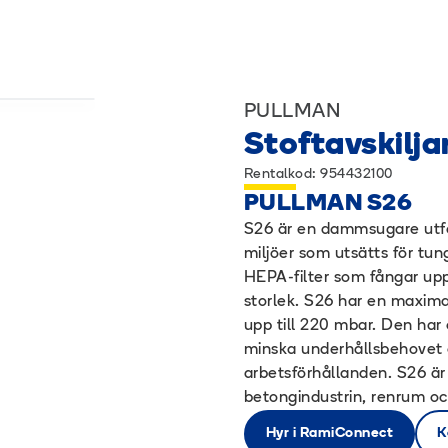
PULLMAN
Stoftavskilja
Rentalkod: 954432100
PULLMAN S26
S26 är en dammsugare utfo
miljöer som utsätts för tun
HEPA-filter som fångar upp 
storlek. S26 har en maxim
upp till 220 mbar. Den har 
minska underhållsbehovet oc
arbetsförhållanden. S26 är
betongindustrin, renrum oc
Hyr i RamiConnect
K