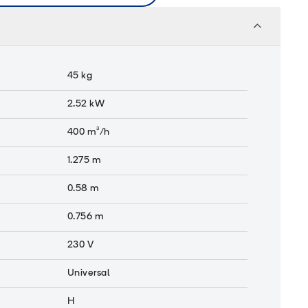
45
kg
2.52
kW
400
m³/h
1.275
m
0.58
m
0.756
m
230 V
Universal
H