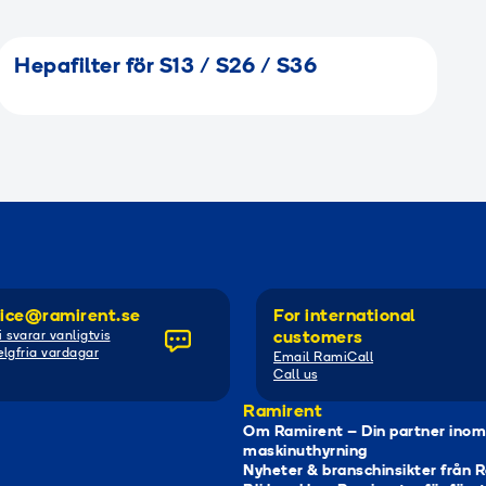
Hepafilter för S13 / S26 / S36
ice@ramirent.se
For international
i svarar vanligtvis
customers
lgfria vardagar
Email RamiCall
Call us
Ramirent
Om Ramirent – Din partner inom
maskinuthyrning
Nyheter & branschinsikter från 