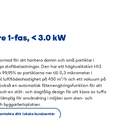
re 1-fas, < 3.0 kW
rmad för att hantera damm och små partiklar i
ga stoftbelastningar. Den har ett högkvalitativt H13
99,95% av partiklarna ner till 0,3 mikrometer i
al luftflödeshastighet på 450 m³/h och ett vakuum på
också en automatisk filterrengöringsfunktion för att
h en stöt- och slagtålig design för att klara av tuffa
 lämplig för användning i miljöer som sten- och
h byggarbetsplatser.
ontakta ditt lokala kundcenter