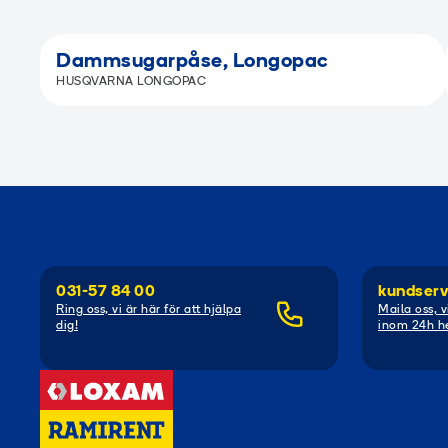
Dammsugarpåse, Longopac
HUSQVARNA LONGOPAC
031-57 84 00
kundserv
Ring oss, vi är här för att hjälpa
Maila oss, v
dig!
inom 24h he