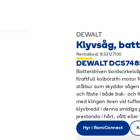
DEWALT
Klyvsåg, batt
Rentalkod: 833127100
DEWALT DCS748
Batteridriven bordscirkel
Kraftfull kolborstfri motor
stålbur som skyddar sågen 
och fäste i både bak- och f
med klingan även vid tuffa
klyvbredd i denna smidiga
prestanda i hårt, vått eller 
Hyr i RamiConnect
K