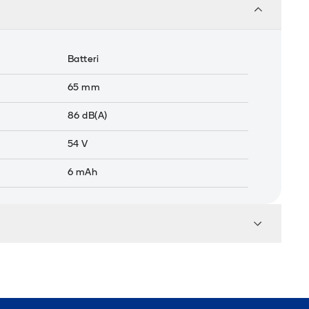
Batteri
65
mm
86
dB(A)
54
V
6
mAh