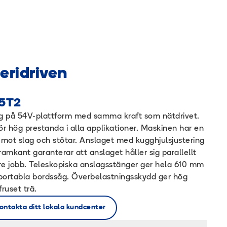
eridriven
5T2
såg på 54V-plattform med samma kraft som nätdrivet.
 för hög prestanda i alla applikationer. Maskinen har en
mot slag och stötar. Anslaget med kugghjulsjustering
ramkant garanterar att anslaget håller sig parallellt
re jobb. Teleskopiska anslagsstänger ger hela 610 mm
 portabla bordssåg. Överbelastningsskydd ger hög
fruset trä.
ontakta ditt lokala kundcenter