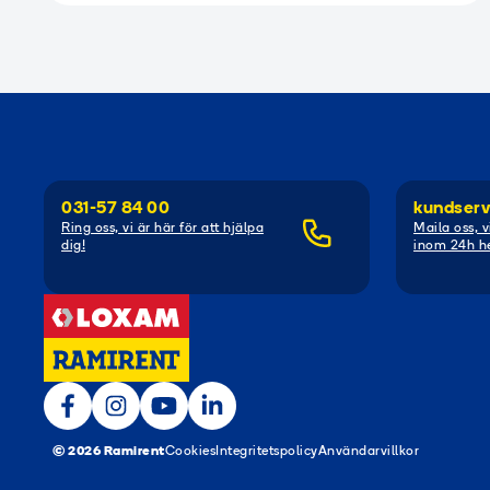
031-57 84 00
kundserv
Ring oss, vi är här för att hjälpa
Maila oss, v
dig!
inom 24h he
© 2026 Ramirent
Cookies
Integritetspolicy
Användarvillkor