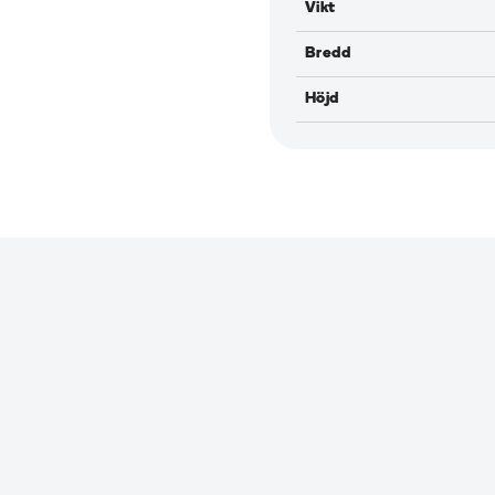
Vikt
Bredd
Höjd