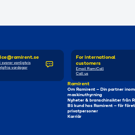
ice@ramirent.se
For international
i svarar vanligtvis
customers
lgfria vardagar
Email RamiCall
Call us
Ramirent
Om Ramirent – Din partner inom
maskinuthyrning
Nyheter & branschinsikter från 
Bli kund hos Ramirent – för före
privatpersoner
Karriär