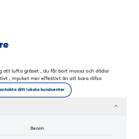
re
ig att lufta gräset , du får bort mossa och dödar
ivt , mycket mer effektivt än att bara räfsa
ontakta ditt lokala kundcenter
Bensin