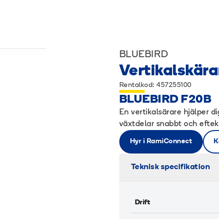
BLUEBIRD
Vertikalskära
Rentalkod: 457255100
BLUEBIRD F20B
En vertikalsärare hjälper d
växtdelar snabbt och eftekt
Hyr i RamiConnect
K
Teknisk specifikation
Drift