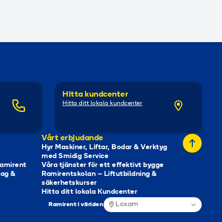
Hitta kundcenter
Hitta ditt lokala kundcenter
Vårt erbjudande
Hyr Maskiner, Liftar, Bodar & Verktyg
med Smidig Service
Ramirent
Våra tjänster för ett effektivt bygge
tag &
Ramirentskolan – Liftutbildning &
säkerhetskurser
Hitta ditt lokala Kundcenter
Loxam
Ramirent i världen