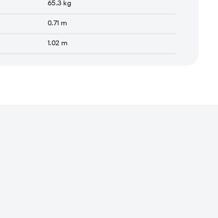
65.3
kg
0.71
m
1.02
m