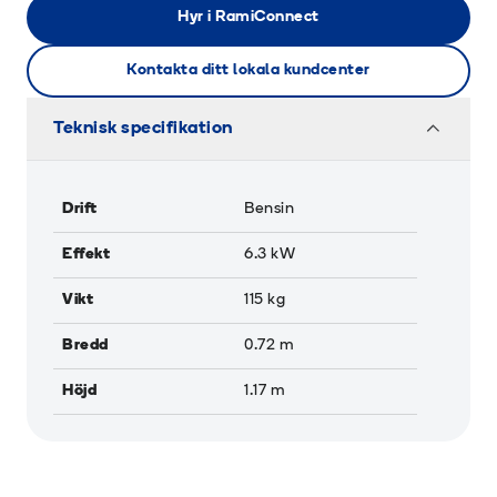
Hyr i RamiConnect
Kontakta ditt lokala kundcenter
Teknisk specifikation
Drift
Bensin
Effekt
6.3
kW
Vikt
115
kg
Bredd
0.72
m
Höjd
1.17
m