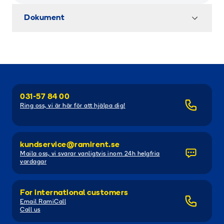
Dokument
031-57 84 00
Ring oss, vi är här för att hjälpa dig!
kundservice@ramirent.se
Maila oss, vi svarar vanligtvis inom 24h helgfria
vardagar
For international customers
Email RamiCall
Call us