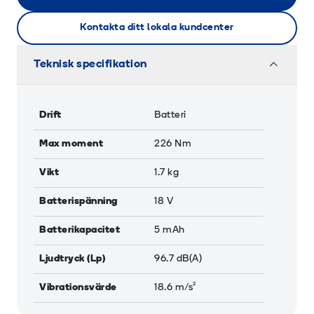
Kontakta ditt lokala kundcenter
Teknisk specifikation
Drift
Batteri
Max moment
226
Nm
Vikt
1.7
kg
Batterispänning
18
V
Batterikapacitet
5
mAh
Ljudtryck (Lp)
96.7
dB(A)
Vibrationsvärde
18.6
m/s²