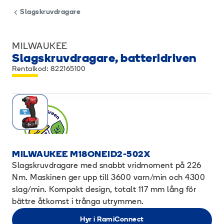
Slagskruvdragare
MILWAUKEE
Slagskruvdragare, batteridriven
Rentalkod: 822165100
MILWAUKEE M18ONEID2-502X
Slagskruvdragare med snabbt vridmoment på 226
Nm. Maskinen ger upp till 3600 varn/min och 4300
slag/min. Kompakt design, totalt 117 mm lång för
bättre åtkomst i trånga utrymmen.
Hyr i RamiConnect