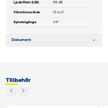
Ljudeffekt (LW)
98
dB
Vibrationsvärde
12
m/s²
Spindelgänga
1/4''
Dokument
Tillbehör