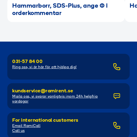
Hammarborr, SDS-Plus, ange Ø i
Ha
orderkommentar
031-57 84 00
Ring oss, vi är här för att hjälpa dig!
kundservice@ramirent.se
Maila oss, vi svarar vanligtvis inom 24h helgfria
vardagar
For international customers
Email RamiCall
Call us