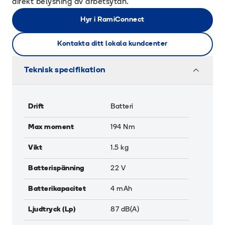
direkt belysning av arbetsytan.
Hyr i RamiConnect
Kontakta ditt lokala kundcenter
Teknisk specifikation
Drift
Batteri
Max moment
194
Nm
Vikt
1.5
kg
Batterispänning
22
V
Batterikapacitet
4
mAh
Ljudtryck (Lp)
87
dB(A)