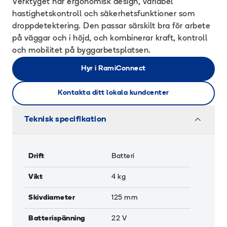
Verktyget har ergonomisk design, variabel
hastighetskontroll och säkerhetsfunktioner som
droppdetektering. Den passar särskilt bra för arbete
på väggar och i höjd, och kombinerar kraft, kontroll
och mobilitet på byggarbetsplatsen.
Hyr i RamiConnect
Kontakta ditt lokala kundcenter
Teknisk specifikation
Drift
Batteri
Vikt
4
kg
Skivdiameter
125
mm
Batterispänning
22
V