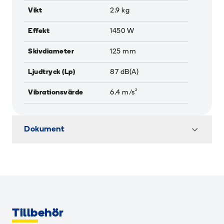
Vikt
2.9
kg
Effekt
1450
W
Skivdiameter
125
mm
Ljudtryck (Lp)
87
dB(A)
Vibrationsvärde
6.4
m/s²
Dokument
Tillbehör