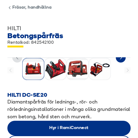
Fräsar, handhållna
HILTI
Betongspårfräs
Rentalkod: 842542100
HILTI DC-SE20
Diamantspårfräs för lednings-, rör- och
rörledningsinstallationer i många olika grundmaterial
som betong, hård sten och murverk.
Hyr i RamiConnect