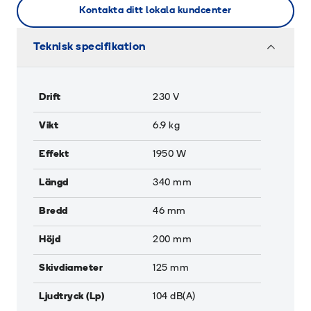
Kontakta ditt lokala kundcenter
Teknisk specifikation
Drift
230 V
Vikt
6.9
kg
Effekt
1950
W
Längd
340
mm
Bredd
46
mm
Höjd
200
mm
Skivdiameter
125
mm
Ljudtryck (Lp)
104
dB(A)