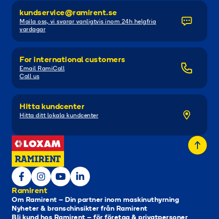
kundservice@ramirent.se
Maila oss, vi svarar vanligtvis inom 24h helgfria
vardagar
For international customers
Email RamiCall
Call us
Hitta kundcenter
Hitta ditt lokala kundcenter
Ramirent
Om Ramirent – Din partner inom maskinuthyrning
Nyheter & branschinsikter från Ramirent
Bli kund hos Ramirent – för företag & privatpersoner