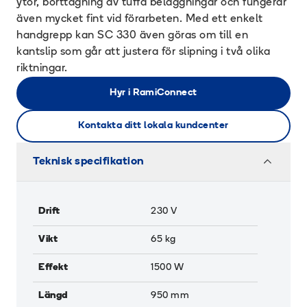
ytor, borttagning av tuffa beläggningar och fungerar
även mycket fint vid förarbeten. Med ett enkelt
handgrepp kan SC 330 även göras om till en
kantslip som går att justera för slipning i två olika
riktningar.
Hyr i RamiConnect
Kontakta ditt lokala kundcenter
Teknisk specifikation
Drift
230 V
Vikt
65
kg
Effekt
1500
W
Längd
950
mm