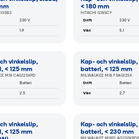
 mm
< 180 mm
G13SB3
HITACHI G18SCY
230 V
Drift
230 V
1.9
Vikt
5.1
AMIGREEN
RAMIGREEN
ch vinkelslip,
Kap- och vinkelslip,
i, < 125 mm
batteri, < 125 mm
E M18 CAG125XPD
MILWAUKEE M18 FSAG125X
Batteri
Drift
Batteri
2.5
Vikt
2.7
AMIGREEN
RAMIGREEN
ch vinkelslip,
Kap- och vinkelslip,
i, < 125 mm
batteri, < 230 mm
MILWAUKEE M18FLAG230XPDB