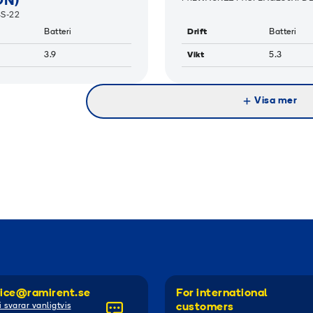
ON)
4S-22
Batteri
Drift
Batteri
3.9
Vikt
5.3
Visa mer
ice@ramirent.se
For international
i svarar vanligtvis
customers