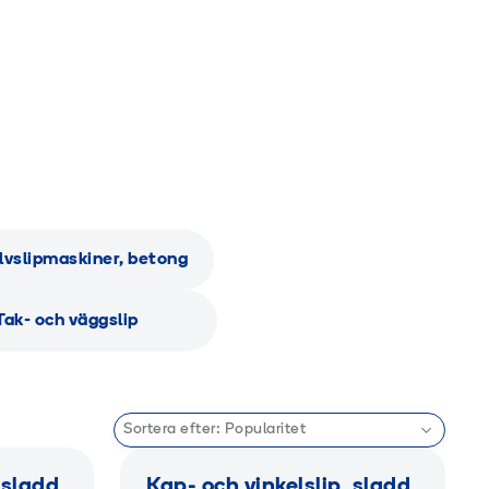
lvslipmaskiner, betong
Tak- och väggslip
Sortera efter:
Popularitet
 sladd,
Kap- och vinkelslip, sladd,