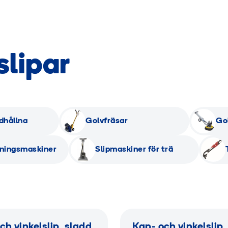
slipar
dhållna
Golvfräsar
Go
ningsmaskiner
Slipmaskiner för trä
ch vinkelslip, sladd,
Kap- och vinkelslip,