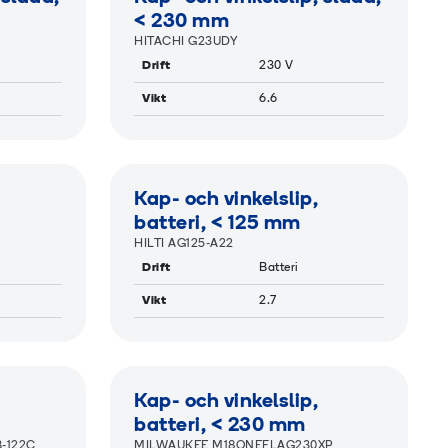
< 230 mm
HITACHI G23UDY
Drift
230 V
Vikt
6.6
RAMIGREEN
Kap- och vinkelslip,
batteri, < 125 mm
HILTI AG125-A22
Drift
Batteri
Vikt
2.7
RAMIGREEN
Kap- och vinkelslip,
batteri, < 230 mm
-122C
MILWAUKEE M18ONEFLAG230XP