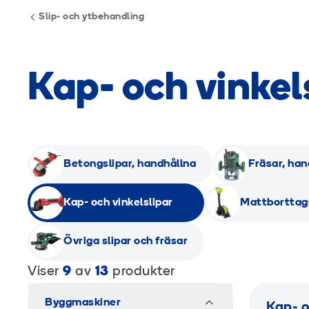
Slip- och ytbehandling
Kap- och vinkel
Betongslipar, handhållna
Fräsar, han
Kap- och vinkelslipar
Mattborttag
Övriga slipar och fräsar
Viser
9
av
13
produkter
Byggmaskiner
Kap- o