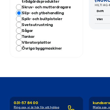
(NUR
trädgårdsprodukter
HILTI AG 
Skruv- och mutterdragare
Drift
Slip- och ytbehandling
Spik- och bultpistoler
Vikt
Svetsutrustning
Sågar
Tankar
Vibratorplattor
Övriga byggmaskiner
031-57 84 00
kundserv
Ring oss, vi är här för att hjälpa
Maila oss, v