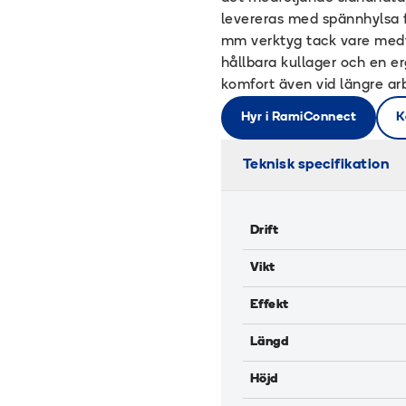
levereras med spännhylsa 
mm verktyg tack vare medfö
hållbara kullager och en 
komfort även vid längre ar
Hyr i RamiConnect
K
Teknisk specifikation
Drift
Vikt
Effekt
Längd
Höjd