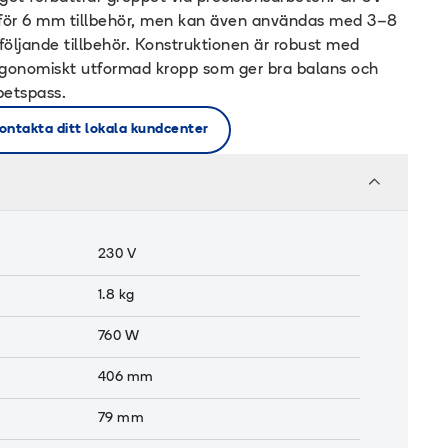
för 6 mm tillbehör, men kan även användas med 3–8
ljande tillbehör. Konstruktionen är robust med
ergonomiskt utformad kropp som ger bra balans och
betspass.
ontakta ditt lokala kundcenter
230 V
1.8
kg
760
W
406
mm
79
mm