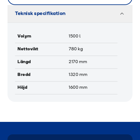
Teknisk specifikation
Volym
1500
l
Nettovikt
780
kg
Längd
2170
mm
Bredd
1320
mm
Höjd
1600
mm