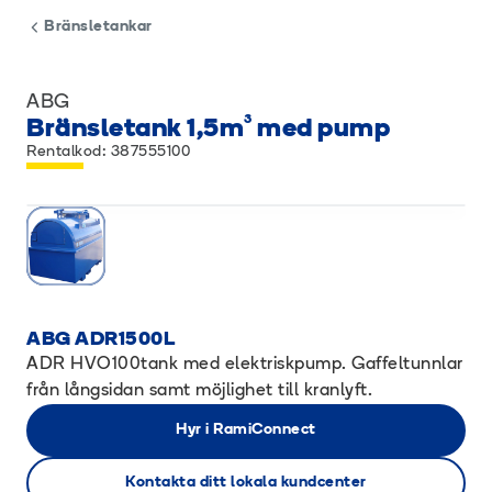
Bränsletankar
ABG
Bränsletank 1,5m³ med pump
Rentalkod: 387555100
ABG ADR1500L
ADR HVO100tank med elektriskpump. Gaffeltunnlar
från långsidan samt möjlighet till kranlyft.
Hyr i RamiConnect
Kontakta ditt lokala kundcenter