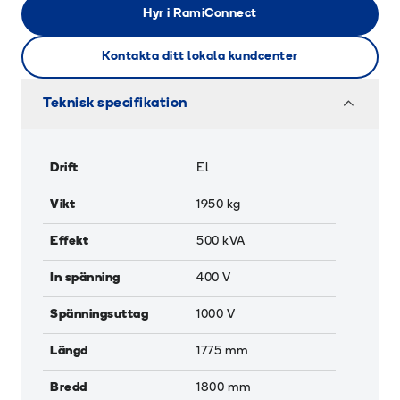
Hyr i RamiConnect
Kontakta ditt lokala kundcenter
Teknisk specifikation
Drift
El
Vikt
1950
kg
Effekt
500
kVA
In spänning
400
V
Spänningsuttag
1000
V
Längd
1775
mm
Bredd
1800
mm