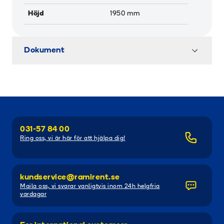
Höjd
1950
mm
Dokument
031-57 84 00
Ring oss, vi är här för att hjälpa dig!
kundservice@ramirent.se
Maila oss, vi svarar vanligtvis inom 24h helgfria
vardagar