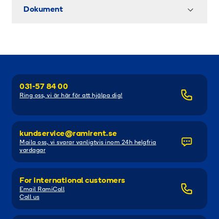
Dokument
031-57 84 00
Ring oss, vi är här för att hjälpa dig!
kundservice@ramirent.se
Maila oss, vi svarar vanligtvis inom 24h helgfria
vardagar
For international customers
Email RamiCall
Call us