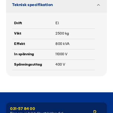
Teknisk specifikation
Drift
El
Vikt
2500
kg
Effekt
800
kVA
In spänning
11000
V
Spänningsuttag
400
V
031-57 84 00