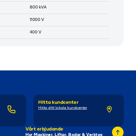
800
kVA
11000
V
400
V
Hitta kundcenter
Hitta ditt lokala kundcenter
Vårt erbjudande
Hyr Maskiner, Liftar, Bodar & Verktyg