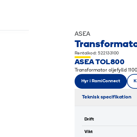
ASEA
Transformato
Rentalkod: 522133100
ASEA TOL800
Transformator oljefylld 11
Hyr i RamiConnect
K
Teknisk specifikation
Drift
Vikt