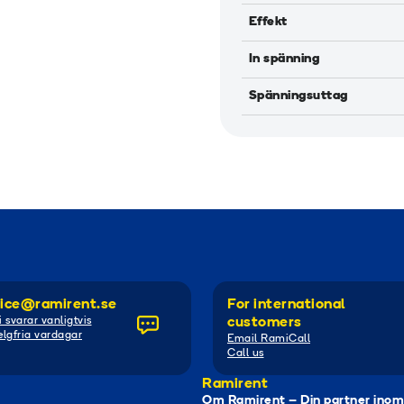
Effekt
In spänning
Spänningsuttag
ice@ramirent.se
For international
i svarar vanligtvis
customers
lgfria vardagar
Email RamiCall
Call us
Ramirent
Om Ramirent – Din partner inom