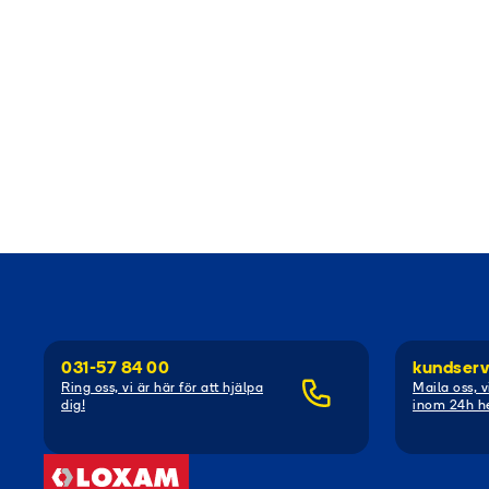
031-57 84 00
kundserv
Ring oss, vi är här för att hjälpa
Maila oss, v
dig!
inom 24h he