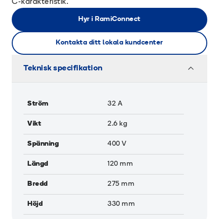
C-karakteristik.
Hyr i RamiConnect
Kontakta ditt lokala kundcenter
Teknisk specifikation
Ström
32
A
Vikt
2.6
kg
Spänning
400
V
Längd
120
mm
Bredd
275
mm
Höjd
330
mm