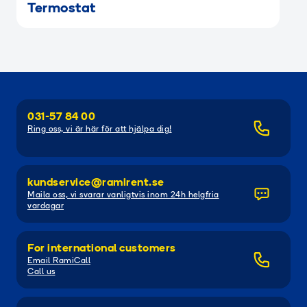
Termostat
031-57 84 00
Ring oss, vi är här för att hjälpa dig!
kundservice@ramirent.se
Maila oss, vi svarar vanligtvis inom 24h helgfria
vardagar
For international customers
Email RamiCall
Call us