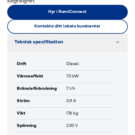
slagtålighet.
Hyr i RamiConnect
Kontakta ditt lokala kundcenter
Teknisk specifikation
Drift
Diesel
Värmeeffekt
70
kW
Bränsleförbrukning
7
l/h
Ström
3.9
A
Vikt
176
kg
Spänning
230
V