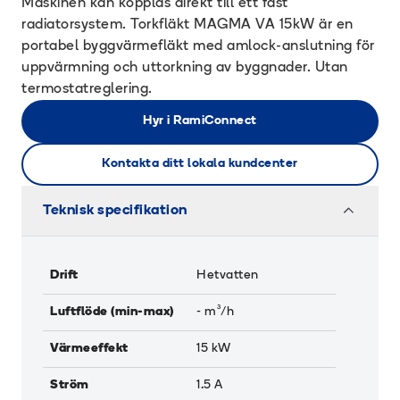
Maskinen kan kopplas direkt till ett fast
radiatorsystem. Torkfläkt MAGMA VA 15kW är en
portabel byggvärmefläkt med amlock-anslutning för
uppvärmning och uttorkning av byggnader. Utan
termostatreglering.
Hyr i RamiConnect
Kontakta ditt lokala kundcenter
Teknisk specifikation
Drift
Hetvatten
Luftflöde (min-max)
-
m³/h
Värmeeffekt
15
kW
Ström
1.5
A