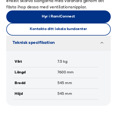
enkelt skarva slangarna med varandra genom att
fästa ihop dessa med ventilationsnipplar.
Hyr i RamiConnect
Kontakta ditt lokala kundcenter
Teknisk specifikation
Vikt
7.5
kg
Längd
7600
mm
Bredd
545
mm
Höjd
545
mm