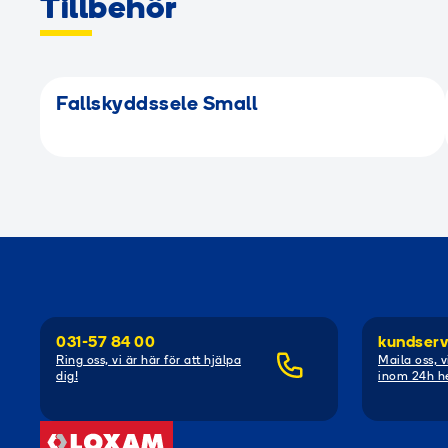
Tillbehör
Fallskyddssele Small
031-57 84 00
kundserv
Ring oss, vi är här för att hjälpa
Maila oss, v
dig!
inom 24h he