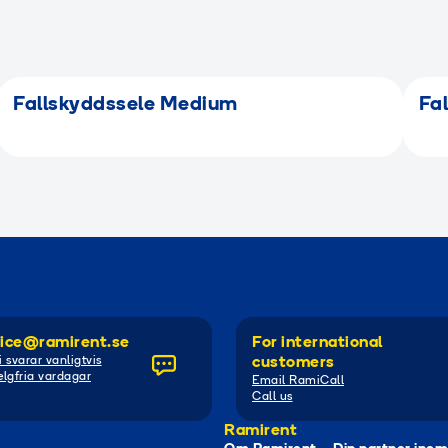
Fallskyddssele Medium
Fa
ice@ramirent.se
For international
i svarar vanligtvis
customers
lgfria vardagar
Email RamiCall
Call us
Ramirent