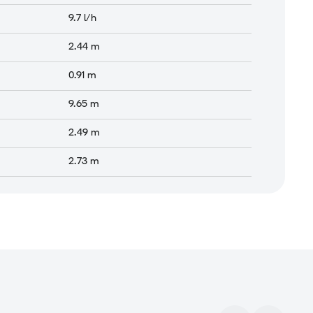
9.7
l/h
2.44
m
0.91
m
9.65
m
2.49
m
2.73
m