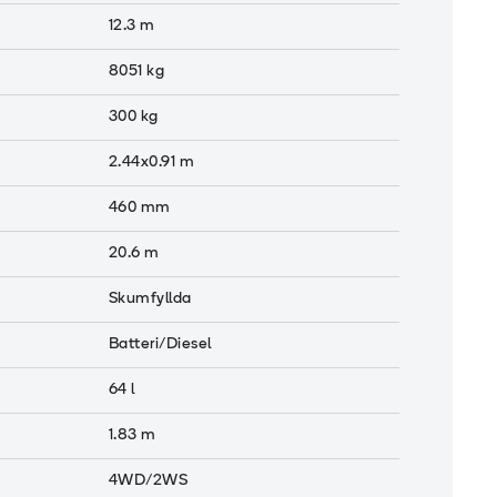
12.3
m
8051
kg
300
kg
2.44x0.91
m
460
mm
20.6
m
Skumfyllda
Batteri/Diesel
64
l
1.83
m
4WD/2WS