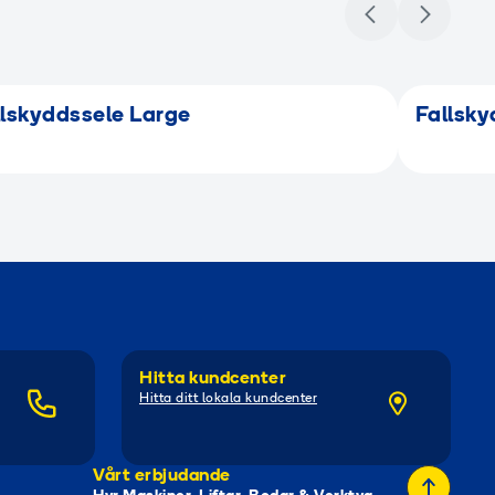
llskyddssele Large
Fallsky
Hitta kundcenter
Hitta ditt lokala kundcenter
Vårt erbjudande