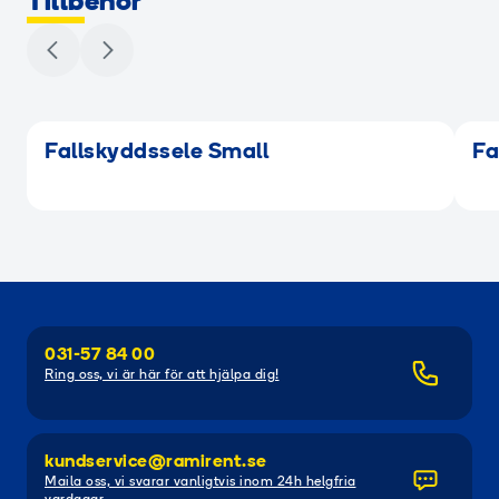
Tillbehör
Fallskyddssele Small
Fa
031-57 84 00
Ring oss, vi är här för att hjälpa dig!
kundservice@ramirent.se
Maila oss, vi svarar vanligtvis inom 24h helgfria