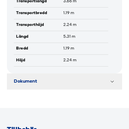
Transportlängd
3.66
m
Transportbredd
1.19
m
Transporthöjd
2.24
m
Längd
5.31
m
Bredd
1.19
m
Höjd
2.24
m
Dokument