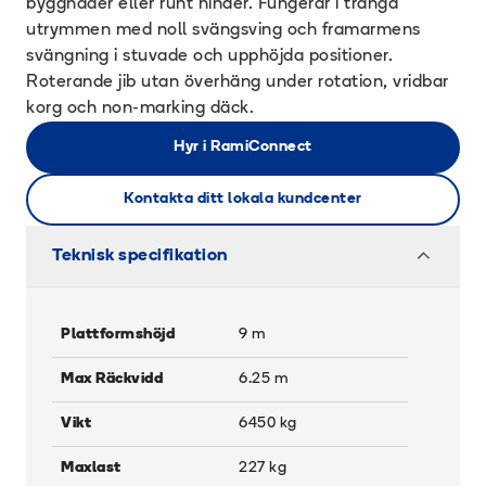
byggnader eller runt hinder. Fungerar i trånga
utrymmen med noll svängsving och framarmens
svängning i stuvade och upphöjda positioner.
Roterande jib utan överhäng under rotation, vridbar
korg och non-marking däck.
Hyr i RamiConnect
Kontakta ditt lokala kundcenter
Teknisk specifikation
Plattformshöjd
9
m
Max Räckvidd
6.25
m
Vikt
6450
kg
Maxlast
227
kg