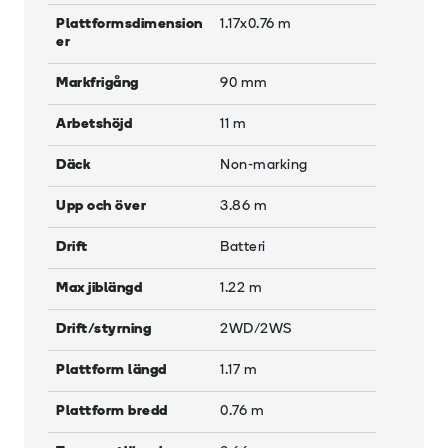
Plattformsdimension
1.17x0.76
m
er
Markfrigång
90
mm
Arbetshöjd
11
m
Däck
Non-marking
Upp och över
3.86
m
Drift
Batteri
Max jiblängd
1.22
m
Drift/styrning
2WD/2WS
Plattform längd
1.17
m
Plattform bredd
0.76
m