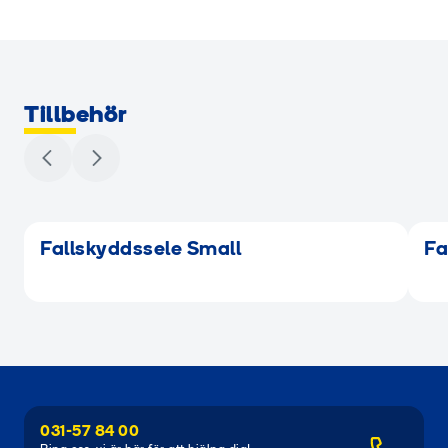
Tillbehör
Fallskyddssele Small
Fa
031-57 84 00