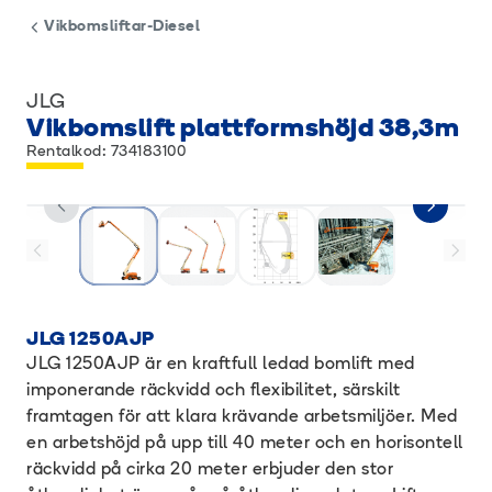
Vikbomsliftar-Diesel
JLG
Vikbomslift plattformshöjd 38,3m
Rentalkod: 734183100
JLG 1250AJP
JLG 1250AJP är en kraftfull ledad bomlift med
imponerande räckvidd och flexibilitet, särskilt
framtagen för att klara krävande arbetsmiljöer. Med
en arbetshöjd på upp till 40 meter och en horisontell
räckvidd på cirka 20 meter erbjuder den stor