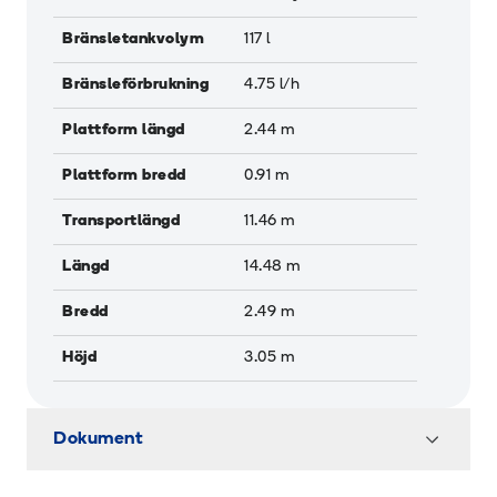
Bränsletankvolym
117
l
Bränsleförbrukning
4.75
l/h
Plattform längd
2.44
m
Plattform bredd
0.91
m
Transportlängd
11.46
m
Längd
14.48
m
Bredd
2.49
m
Höjd
3.05
m
Dokument