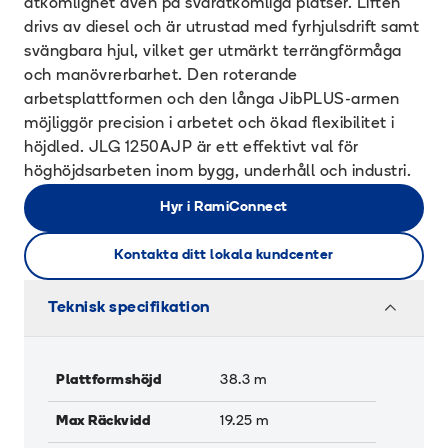
åtkomlighet även på svåråtkomliga platser. Liften
drivs av diesel och är utrustad med fyrhjulsdrift samt
svängbara hjul, vilket ger utmärkt terrängförmåga
och manövrerbarhet. Den roterande
arbetsplattformen och den långa JibPLUS-armen
möjliggör precision i arbetet och ökad flexibilitet i
höjdled. JLG 1250AJP är ett effektivt val för
höghöjdsarbeten inom bygg, underhåll och industri.
Hyr i RamiConnect
Kontakta ditt lokala kundcenter
Teknisk specifikation
Plattformshöjd
38.3
m
Max Räckvidd
19.25
m