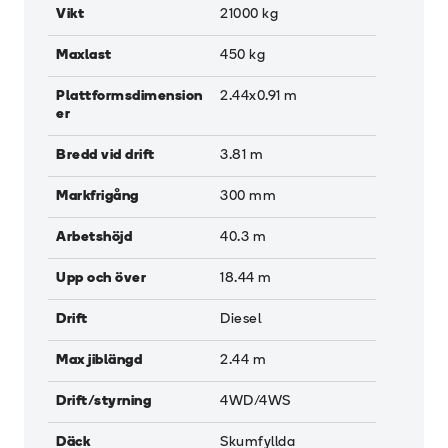
Vikt
21000
kg
Maxlast
450
kg
Plattformsdimension
2.44x0.91
m
er
Bredd vid drift
3.81
m
Markfrigång
300
mm
Arbetshöjd
40.3
m
Upp och över
18.44
m
Drift
Diesel
Max jiblängd
2.44
m
Drift/styrning
4WD/4WS
Däck
Skumfyllda