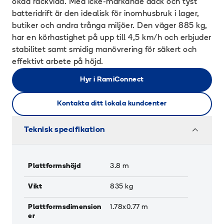
ökad räckvidd. Med icke-märkande däck och tyst
batteridrift är den idealisk för inomhusbruk i lager,
butiker och andra trånga miljöer. Den väger 885 kg,
har en körhastighet på upp till 4,5 km/h och erbjuder
stabilitet samt smidig manövrering för säkert och
effektivt arbete på höjd.
Hyr i RamiConnect
Kontakta ditt lokala kundcenter
Teknisk specifikation
Plattformshöjd
3.8
m
Vikt
835
kg
Plattformsdimension
1.78x0.77
m
er