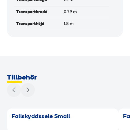
Transportlängd
1.4
m
Transportbredd
0.79
m
Transporthöjd
1.8
m
Tillbehör
Fallskyddssele Small
Fa