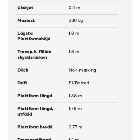
Utskjut
0.4
m
Maxlast
230
kg
Lägsta
1.8
m
Plattformshöjd
Transp.h. fällda
1.8
m
skyddsräcken
Däck
Non-marking
Drift
El/Batteri
Plattform längd
1.38
m
Plattform längd,
1.78
m
utfälld
Plattform bredd
0.77
m