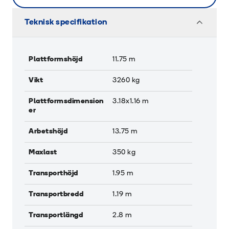
Teknisk specifikation
Plattformshöjd
11.75
m
Vikt
3260
kg
Plattformsdimension
3.18x1.16
m
er
Arbetshöjd
13.75
m
Maxlast
350
kg
Transporthöjd
1.95
m
Transportbredd
1.19
m
Transportlängd
2.8
m