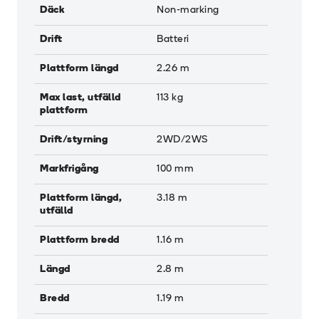
Däck
Non-marking
Drift
Batteri
Plattform längd
2.26
m
Max last, utfälld
113
kg
plattform
Drift/styrning
2WD/2WS
Markfrigång
100
mm
Plattform längd,
3.18
m
utfälld
Plattform bredd
1.16
m
Längd
2.8
m
Bredd
1.19
m