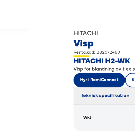
HITACHI
Visp
Rentalkod: B82572480
HITACHI H2-WK
Visp för blandning av t.ex 
Hyr i RamiConnect
K
Teknisk specifikation
Vikt