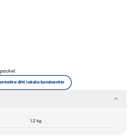
spackel
ontakta ditt lokala kundcenter
1.2
kg