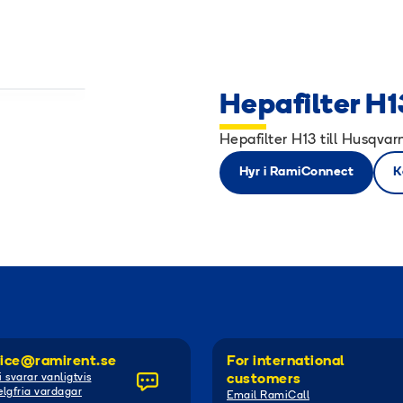
Hepafilter H1
Hepafilter H13 till Husqva
Hyr i RamiConnect
K
ice@ramirent.se
For international
i svarar vanligtvis
customers
lgfria vardagar
Email RamiCall