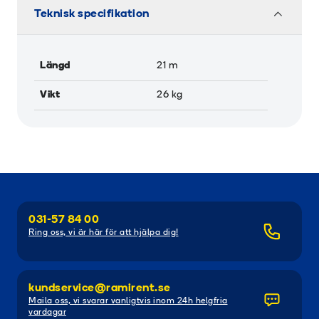
Teknisk specifikation
Längd
21
m
Vikt
26
kg
031-57 84 00
Ring oss, vi är här för att hjälpa dig!
kundservice@ramirent.se
Maila oss, vi svarar vanligtvis inom 24h helgfria
vardagar