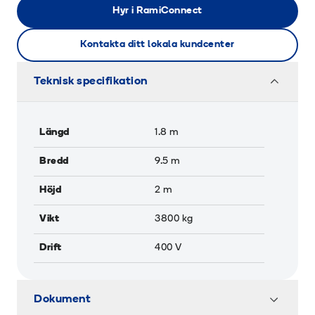
Hyr i RamiConnect
Kontakta ditt lokala kundcenter
Teknisk specifikation
Längd
1.8
m
Bredd
9.5
m
Höjd
2
m
Vikt
3800
kg
Drift
400 V
Dokument