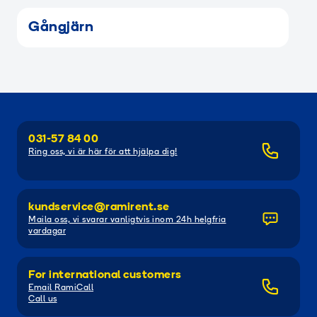
Gångjärn
031-57 84 00
Ring oss, vi är här för att hjälpa dig!
kundservice@ramirent.se
Maila oss, vi svarar vanligtvis inom 24h helgfria
vardagar
For international customers
Email RamiCall
Call us